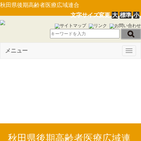
秋田県後期高齢者医療広域連合
文字サイズ変更
大
標準
小
サイトマップ
リンク
お問い合わせ
メニュー
Togg
navig
【お知らせ】令和５年７月１
４日からの大雨により被災され
た被保険者の方へ
秋田県後期高齢者医療広域連