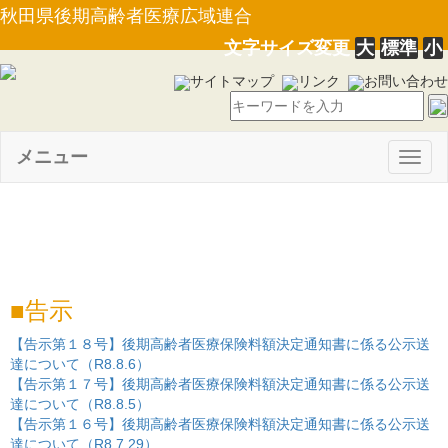
秋田県後期高齢者医療広域連合
文字サイズ変更
大
標準
小
サイトマップ
リンク
お問い合わせ
メニュー
Togg
navig
公示
告示
【告示第１８号】後期高齢者医療保険料額決定通知書に係る公示送
達について（R8.8.6）
【告示第１７号】後期高齢者医療保険料額決定通知書に係る公示送
達について（R8.8.5）
【告示第１６号】後期高齢者医療保険料額決定通知書に係る公示送
達について（R8.7.29）