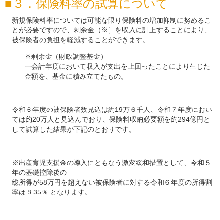
３．保険料率の試算について
新規保険料率については可能な限り保険料の増加抑制に努めるこ
とが必要ですので、剰余金（※）を収入に計上することにより、
被保険者の負担を軽減することができます。
※剰余金（財政調整基金）
一会計年度において収入が支出を上回ったことにより生じた
金額を、基金に積み立てたもの。
令和６年度の被保険者数見込は約19万６千人、令和７年度におい
ては約20万人と見込んでおり、保険料収納必要額を約294億円と
して試算した結果が下記のとおりです。
※出産育児支援金の導入にともなう激変緩和措置として、令和５
年の基礎控除後の
総所得が58万円を超えない被保険者に対する令和６年度の所得割
率は 8.35％ となります。