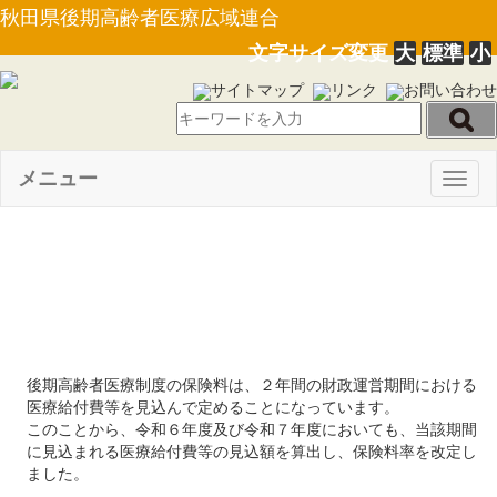
秋田県後期高齢者医療広域連合
文字サイズ変更
大
標準
小
サイトマップ
リンク
お問い合わせ
メニュー
Togg
navig
令和６・７年度保険料率改定
について
後期高齢者医療制度の保険料は、２年間の財政運営期間における
医療給付費等を見込んで定めることになっています。
このことから、令和６年度及び令和７年度においても、当該期間
に見込まれる医療給付費等の見込額を算出し、保険料率を改定し
ました。