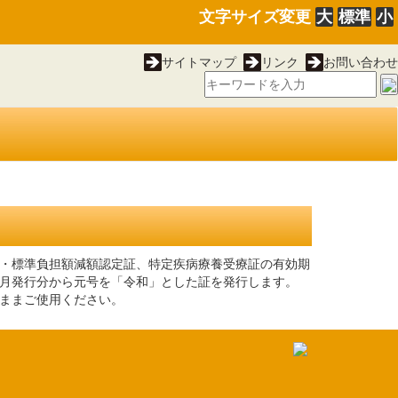
文字サイズ変更
大
標準
小
サイトマップ
リンク
お問い合わせ
・標準負担額減額認定証、特定疾病療養受療証の有効期
月発行分から元号を「令和」とした証を発行します。
ままご使用ください。