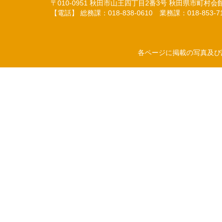
〒010-0951
秋田市山王四丁目2番3号
秋田県市町村会
【電話】 総務課：018-838-0610
業務課：018-853-
各ページに掲載の写真及び