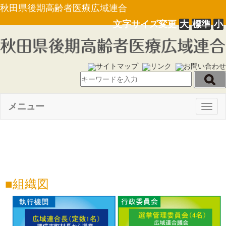
秋田県後期高齢者医療広域連合
文字サイズ変更
大
標準
小
サイトマップ
リンク
お問い合わせ
メニュー
Togg
navig
組織・事務
組織図