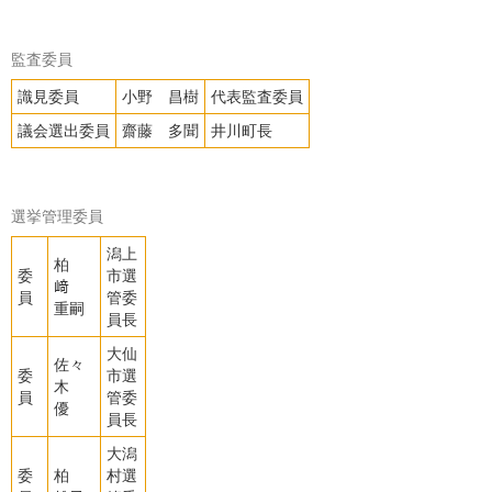
監査委員
識見委員
小野 昌樹
代表監査委員
議会選出委員
齋藤 多聞
井川町長
選挙管理委員
潟上
柏
委
市選
﨑
員
管委
重嗣
員長
大仙
佐々
委
市選
木
員
管委
優
員長
大潟
委
柏
村選