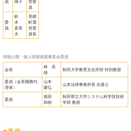
員
雄子
管委
員
鈴
美郷
委
木
町選
員
喜美
管委
夫
員長
情報公開・個人情報保護審査会委員
林 良
会長
秋田大学教育文化学部 特別教授
雄
委員（会長職務代
山本
山本法律事務所長 弁護士
理者）
隆弘
猿田
秋田県立大学システム科学技技術
委員
和樹
学部 教授