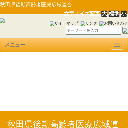
秋田県後期高齢者医療広域連合
文字サイズ変更
大
標準
小
サイトマップ
リンク
お問い合わせ
メニュー
Togg
navig
【PDF】令和４年度上半期の
財政状況及び令和３年度決算の
状況【本文】（R4.12.1）
秋田県後期高齢者医療広域連