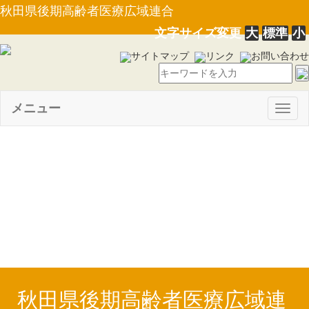
秋田県後期高齢者医療広域連合
文字サイズ変更
大
標準
小
サイトマップ
リンク
お問い合わせ
メニュー
Togg
navig
【PDF】令和５年度上半期の
財政状況及び令和４年度決算の
状況【本文】（R5.12.1）
秋田県後期高齢者医療広域連