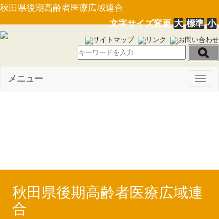
秋田県後期高齢者医療広域連合
文字サイズ変更
大
標準
小
サイトマップ
リンク
お問い合わせ
メニュー
Togg
navig
【PDF】令和６年度一般会計
補正予算〔第１号〕(R6.10.28)
秋田県後期高齢者医療広域連
合