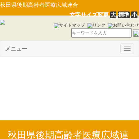
秋田県後期高齢者医療広域連合
文字サイズ変更
大
標準
小
サイトマップ
リンク
お問い合わせ
メニュー
Togg
navig
【PDF】令和６年度後期高齢
者医療特別会計補正予算〔第４
号〕(R7.8.7)
秋田県後期高齢者医療広域連