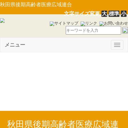
秋田県後期高齢者医療広域連合
文字サイズ変更
大
標準
小
サイトマップ
リンク
お問い合わせ
メニュー
Togg
navig
【PDF】令和３年度後期高齢
者医療特別会計補正予算〔第１
号〕(R3.8.4)
秋田県後期高齢者医療広域連