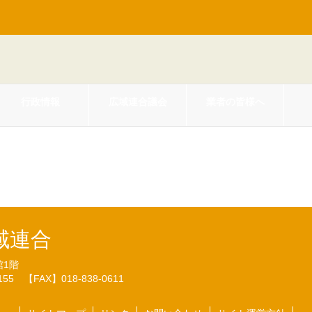
行政情報
広域連合議会
業者の皆様へ
資産台帳（R5.3.22）
域連合
館1階
7155
【FAX】018-838-0611