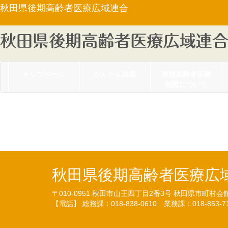
秋田県後期高齢者医療広域連合
トップページ
かんたん検索
後期高齢者医療
制度について
【PDF】平成２３年度下半
秋田県後期高齢者医療広
〒010-0951
秋田市山王四丁目2番3号
秋田県市町村会
【電話】 総務課：018-838-0610
業務課：018-853-