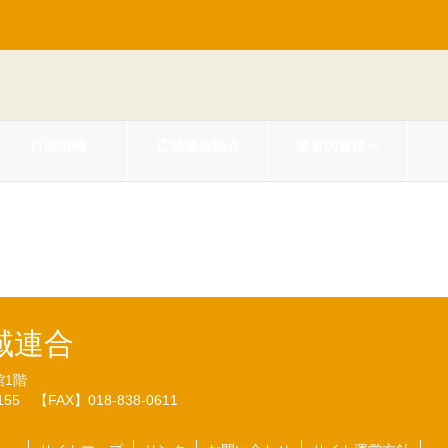
行政情報
広域連合議会
業者の皆様へ
期の財政状況(H24.6.14)
域連合
館1階
7155
【FAX】018-838-0611