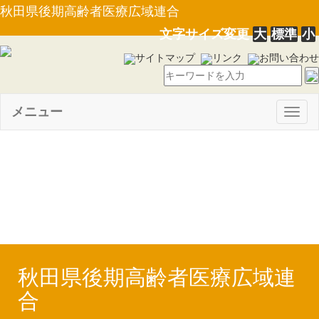
秋田県後期高齢者医療広域連合
文字サイズ変更
大
標準
小
サイトマップ
リンク
お問い合わせ
メニュー
Togg
navig
【PDF】平成２３年度特別会
計補正予算[第２号](H23.10.20)
秋田県後期高齢者医療広域連
合