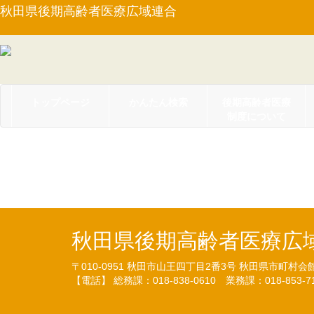
秋田県後期高齢者医療広域連合
トップページ
かんたん検索
後期高齢者医療
制度について
【PDF】平成２５年度後期
秋田県後期高齢者医療広
〒010-0951
秋田市山王四丁目2番3号
秋田県市町村会
【電話】 総務課：018-838-0610
業務課：018-853-