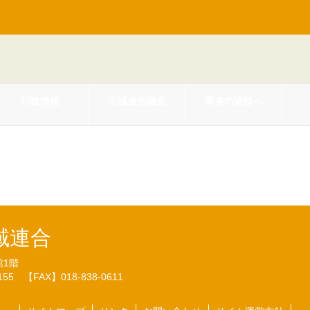
行政情報
広域連合議会
業者の皆様へ
高齢者医療特別会計予算(H25.2.
域連合
館1階
7155
【FAX】018-838-0611