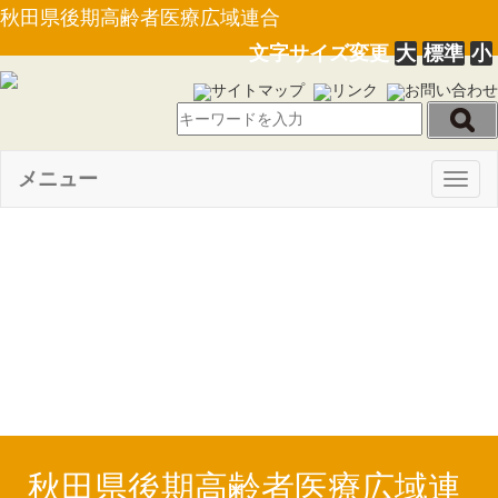
秋田県後期高齢者医療広域連合
文字サイズ変更
大
標準
小
サイトマップ
リンク
お問い合わせ
メニュー
Togg
navig
【PDF】平成２６年度上半期
の財政状況及び平成２５年度決
算の状況（Ｈ26.12.1）
秋田県後期高齢者医療広域連