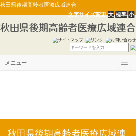
秋田県後期高齢者医療広域連合
文字サイズ変更
大
標準
小
サイトマップ
リンク
お問い合わせ
メニュー
Togg
navig
【PDF】平成２８年度下半期
の財政状況（Ｈ29.6.9）
秋田県後期高齢者医療広域連