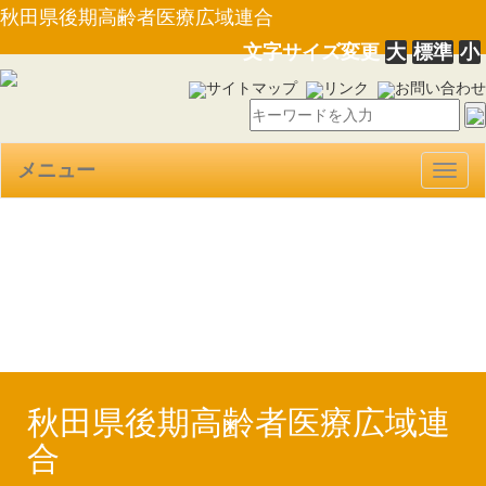
秋田県後期高齢者医療広域連合
文字サイズ変更
大
標準
小
サイトマップ
リンク
お問い合わせ
メニュー
Togg
navig
【PDF】平成３０年度下半期
の財政状況【本文】（R1.6.3）
秋田県後期高齢者医療広域連
合