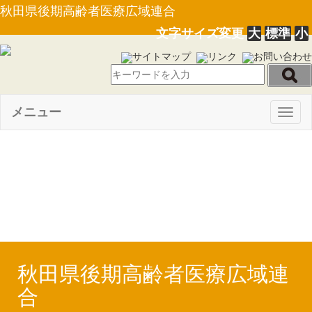
秋田県後期高齢者医療広域連合
文字サイズ変更
大
標準
小
サイトマップ
リンク
お問い合わせ
メニュー
Togg
navig
【PDF】平成28年度 連結財
務書類（Ｈ30.3.23）
秋田県後期高齢者医療広域連
合