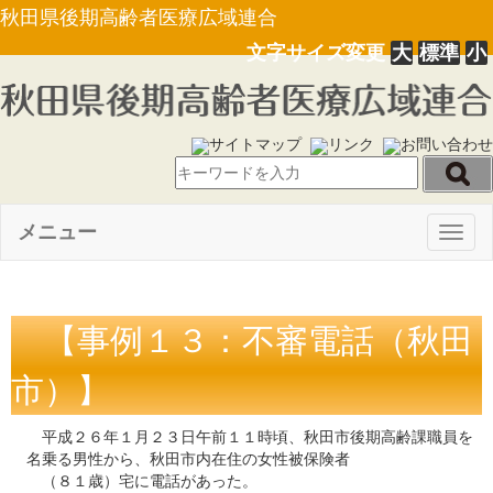
秋田県後期高齢者医療広域連合
文字サイズ変更
大
標準
小
サイトマップ
リンク
お問い合わせ
メニュー
Togg
navig
【事例１３：不審電話（秋田
市）】
平成２６年１月２３日午前１１時頃、秋田市後期高齢課職員を
名乗る男性から、秋田市内在住の女性被保険者
（８１歳）宅に電話があった。