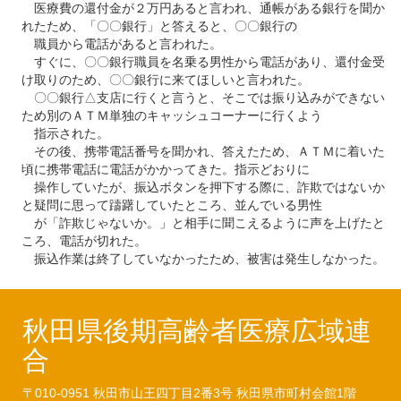
医療費の還付金が２万円あると言われ、通帳がある銀行を聞か
れたため、「〇〇銀行」と答えると、〇〇銀行の
職員から電話があると言われた。
すぐに、〇〇銀行職員を名乗る男性から電話があり、還付金受
け取りのため、〇〇銀行に来てほしいと言われた。
〇〇銀行△支店に行くと言うと、そこでは振り込みができない
ため別のＡＴＭ単独のキャッシュコーナーに行くよう
指示された。
その後、携帯電話番号を聞かれ、答えたため、ＡＴＭに着いた
頃に携帯電話に電話がかかってきた。指示どおりに
操作していたが、振込ボタンを押下する際に、詐欺ではないか
と疑問に思って躊躇していたところ、並んでいる男性
が「詐欺じゃないか。」と相手に聞こえるように声を上げたと
ころ、電話が切れた。
振込作業は終了していなかったため、被害は発生しなかった。
秋田県後期高齢者医療広域連
合
〒010-0951
秋田市山王四丁目2番3号
秋田県市町村会館1階