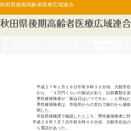
秋田県後期高齢者医療広域連合
トップページ
かんたん検索
後期高齢者医療
制度について
【事例１６：不審電話
平成２７年１月１６日午前９時３０分頃、大館市在
から、「３万円くらいの振込があり、以前書類を送
男性被保険者が「振込日はいつですか。」と尋ねた
男性被保険者は、市役所からの支払で銀行から連絡
明した。
市役所保険課で確認したところ、男性被保険者に対
平成２６年７月７日午前８時４０分頃、大館市在住の
ら電話があった。