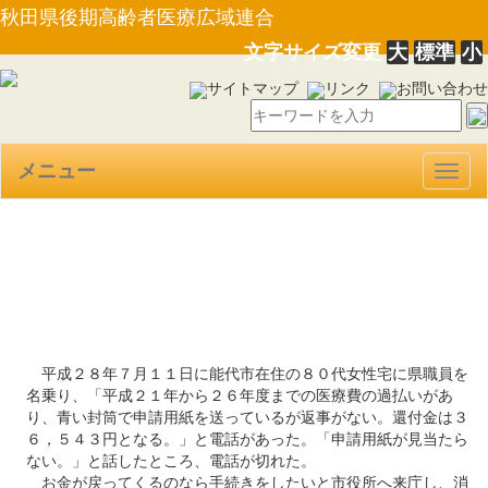
秋田県後期高齢者医療広域連合
文字サイズ変更
大
標準
小
サイトマップ
リンク
お問い合わせ
メニュー
Togg
navig
【事例２９：不審電話（能代
市）】
平成２８年７月１１日に能代市在住の８０代女性宅に県職員を
名乗り、「平成２１年から２６年度までの医療費の過払いがあ
り、青い封筒で申請用紙を送っているが返事がない。還付金は３
６，５４３円となる。」と電話があった。「申請用紙が見当たら
ない。」と話したところ、電話が切れた。
お金が戻ってくるのなら手続きをしたいと市役所へ来庁し、消