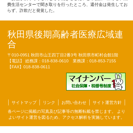
費生活センターで聞き取りを行ったところ、還付金は発生してお
らず、詐欺だと発覚した。
秋田県後期高齢者医療広域連
合
〒010-0951
秋田市山王四丁目2番3号
秋田県市町村会館1階
【電話】 総務課：018-838-0610
業務課：018-853-7155
【FAX】018-838-0611
サイトマップ
リンク
お問い合わせ
サイト運営方針
各ページに掲載の写真及び記事等の無断転載を禁じます。 より
よいサイト運営を図るため、アクセス解析を実施しています。