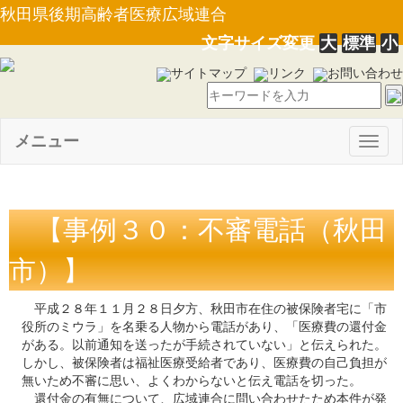
秋田県後期高齢者医療広域連合
文字サイズ変更
大
標準
小
サイトマップ
リンク
お問い合わせ
メニュー
Togg
navig
【事例３０：不審電話（秋田
市）】
平成２８年１１月２８日夕方、秋田市在住の被保険者宅に「市
役所のミウラ」を名乗る人物から電話があり、「医療費の還付金
がある。以前通知を送ったが手続されていない」と伝えられた。
しかし、被保険者は福祉医療受給者であり、医療費の自己負担が
無いため不審に思い、よくわからないと伝え電話を切った。
還付金の有無について、広域連合に問い合わせたため本件が発