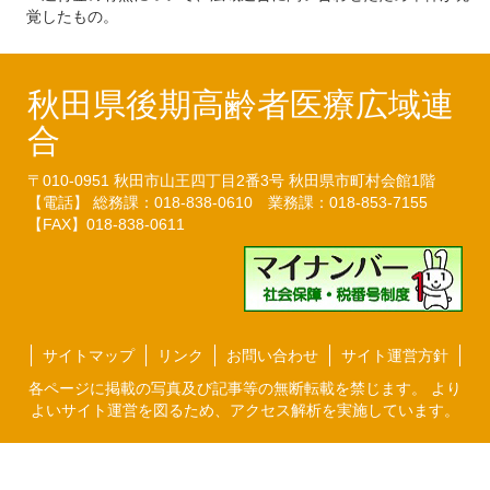
覚したもの。
秋田県後期高齢者医療広域連
合
〒010-0951
秋田市山王四丁目2番3号
秋田県市町村会館1階
【電話】 総務課：018-838-0610
業務課：018-853-7155
【FAX】018-838-0611
サイトマップ
リンク
お問い合わせ
サイト運営方針
各ページに掲載の写真及び記事等の無断転載を禁じます。 より
よいサイト運営を図るため、アクセス解析を実施しています。