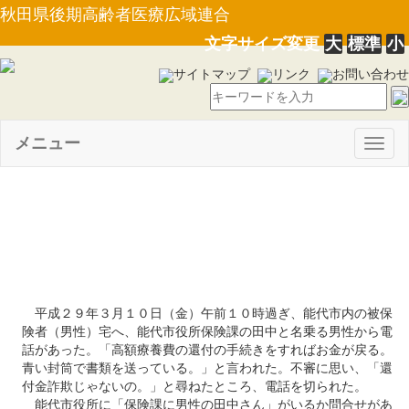
秋田県後期高齢者医療広域連合
文字サイズ変更
大
標準
小
サイトマップ
リンク
お問い合わせ
メニュー
Togg
navig
【事例３４：不審電話（能代
市）】
平成２９年３月１０日（金）午前１０時過ぎ、能代市内の被保
険者（男性）宅へ、能代市役所保険課の田中と名乗る男性から電
話があった。「高額療養費の還付の手続きをすればお金が戻る。
青い封筒で書類を送っている。」と言われた。不審に思い、「還
付金詐欺じゃないの。」と尋ねたところ、電話を切られた。
能代市役所に「保険課に男性の田中さん」がいるか問合せがあ