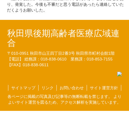
り、発覚した。今後も不審だと思う電話があったら連絡していた
だくようお願いした。
秋田県後期高齢者医療広域連
合
〒010-0951
秋田市山王四丁目2番3号
秋田県市町村会館1階
【電話】 総務課：018-838-0610
業務課：018-853-7155
【FAX】018-838-0611
サイトマップ
リンク
お問い合わせ
サイト運営方針
各ページに掲載の写真及び記事等の無断転載を禁じます。 より
よいサイト運営を図るため、アクセス解析を実施しています。