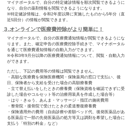
マイナポータルで、自分の特定健診情報を順次閲覧できるように
なり、自分の薬剤情報を閲覧できるようになります。
※特定健診情報は、令和2年度以降に実施したものから5年分（直
近5回分）の情報が閲覧できます。
３.オンラインで医療費控除がより簡単に！
マイナポータルで、自分の医療費通知情報が閲覧できるようにな
ります。また、確定申告の医療費控除手続きで、マイナポータル
を通じて医療費通知情報の自動入力ができます。
※令和3年9月分以降の医療費通知情報について、閲覧・自動入力
ができます。
ただし、下記の費用等の情報は閲覧できません。
・高額な医療費を保険医療機関・保険薬局の窓口で支払い、後
日、保険者から支給を受けた場合の高額療養費
・立て替え払いをしたときの療養費（保険資格を確認できずに受
診した場合やコルセット等の治療用装具を作成した場合等）
・はり・きゅう、あんま・マッサージ・指圧の施術費用
・整骨院・接骨院で受けたときの柔道整復療養費
・保険適用外の費用（自由診療や差額ベッド代、後発医薬品があ
る医薬品で一部の先発医薬品の処方等又は調剤を希望した場合に
支払う「特別の料金」など）