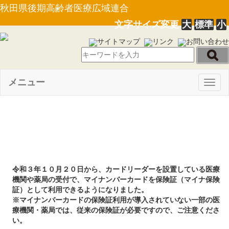
秋田県後期高齢者医療広域連合
文字サイズ変更
大
標準
小
サイトマップ
リンク
お問い合わせ
メニュー
Togg
navig
マイナンバーカードの保険証利用
について
令和３年１０月２０日から、カードリーダーを設置している医療
機関や薬局の受付で、マイナンバーカードを保険証（マイナ保険
証）として利用できるようになりました。
※マイナンバーカードの保険証利用が導入されていない一部の医
療機関・薬局では、従来の保険証が必要ですので、ご注意くださ
い。