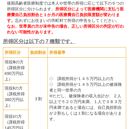
後期高齢者医療制度では本人や世帯の所得に応じて以下の６つの
所得区分に分けられます。
所得区分によって医療機関に支払う医
療費自己負担割合と１か月の医療費自己負担限度額が変わりま
す。
忘れずにお住まいの市町村で所得の申告をしてください。
なお、世帯員の方が未申告の場合、正しい所得区分の判定が行わ
れない可能性があります。
所得区分は以下の７種類です。
所得区分
負担割合
所得基準
現役Ⅲの方
（課税所得
690万円以
◇ 課税所得が１４５万円以上の方
上）
◇ 課税所得が１４５万円以上の被保険
現役Ⅱの方
者と同一世帯の方
（課税所得
※ただし、被保険者の収入合計が、２人
３割
380万円以
以上で５２０万円未満、１人で３８３万
上）
円未満であると場合には、自己負担割合
が２割もしくは１割になる場合がありま
現役Ⅰの方
す。
（課税所得
145万円以