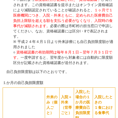
されます。この資格確認書を提示またはオンライン資格確認
により減額認定されていることが確認されると、
１ヶ月で１
医療機関につき、入院・外来ともに、定められた医療費自己
負担上限額を超える額を支払う必要がなくなり、入院時の食
事代が減額されます。
必要の際は市町村の担当窓口で申請し
てください。なお、資格確認書には区分Ⅰ・Ⅱで表記されま
す。
※ 平成２４年４月１日より外来診療にも自己負担限度額が適
用されました
○
資格確認書の有効期間は毎年８月１日～翌年７月３１日で
す。
一度申請すると、翌年度から対象者には自動的に限度額
区分が記載された資格確認書が送付されます。
自己負担限度額は以下のとおりです。
１か月の自己負担限度額
入院した
外来の
入院＋
場合の１
入院したと
み（個
外来
か月の医
きの
人ご
（世帯
療費自己
１食におけ
と）
ごと）
負担限度
る食事代