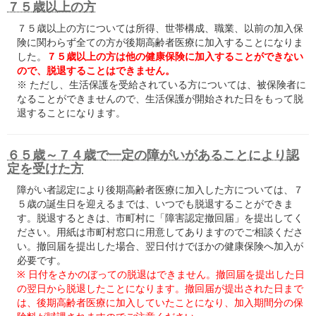
７５歳以上の方
７５歳以上の方については所得、世帯構成、職業、以前の加入保
険に関わらず全ての方が後期高齢者医療に加入することになりま
した。
７５歳以上の方は他の健康保険に加入することができない
ので、脱退することはできません。
※ ただし、生活保護を受給されている方については、被保険者に
なることができませんので、生活保護が開始された日をもって脱
退することになります。
６５歳～７４歳で一定の障がいがあることにより認
定を受けた方
障がい者認定により後期高齢者医療に加入した方については、７
５歳の誕生日を迎えるまでは、いつでも脱退することができま
す。脱退するときは、市町村に「障害認定撤回届」を提出してく
ださい。用紙は市町村窓口に用意してありますのでご相談くださ
い。撤回届を提出した場合、翌日付けでほかの健康保険へ加入が
必要です。
※ 日付をさかのぼっての脱退はできません。撤回届を提出した日
の翌日から脱退したことになります。撤回届が提出された日まで
は、後期高齢者医療に加入していたことになり、加入期間分の保