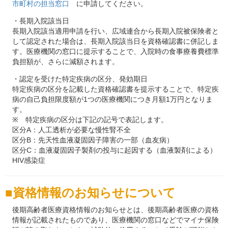
市町村の担当窓口
に申請してください。
・長期入院該当日
長期入院該当適用申請を行い、広域連合から長期入院被保険者と
して認定された場合は、長期入院該当日を資格確認書に併記しま
す。医療機関の窓口に提示することで、入院時の食事療養費標準
負担額が、さらに減額されます。
・認定を受けた特定疾病の区分、発効期日
特定疾病の区分を記載した資格確認書を提示することで、特定疾
病の自己負担限度額が1つの医療機関につき月額1万円となりま
す。
※ 特定疾病の区分は下記の記号で表記します。
区分A：人工透析が必要な慢性腎不全
区分B：先天性血液凝固因子障害の一部（血友病）
区分C：血液凝固因子製剤の投与に起因する（血液製剤による）
HIV感染症
資格情報のお知らせについて
後期高齢者医療資格情報のお知らせとは、後期高齢者医療の資格
情報が記載されたものであり、医療機関の窓口などでマイナ保険