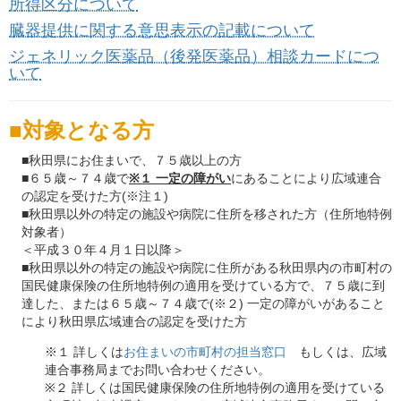
所得区分について
臓器提供に関する意思表示の記載について
ジェネリック医薬品（後発医薬品）相談カードにつ
いて
対象となる方
■秋田県にお住まいで、７５歳以上の方
■６５歳～７４歳で
※１ 一定の障がい
にあることにより広域連合
の認定を受けた方(※注１)
■秋田県以外の特定の施設や病院に住所を移された方（住所地特例
対象者）
＜平成３０年４月１日以降＞
■秋田県以外の特定の施設や病院に住所がある秋田県内の市町村の
国民健康保険の住所地特例の適用を受けている方で、７５歳に到
達した、または６５歳～７４歳で(※２) 一定の障がいがあること
により秋田県広域連合の認定を受けた方
※１ 詳しくは
お住まいの市町村の担当窓口
もしくは、広域
連合事務局までお問い合わせください。
※２ 詳しくは国民健康保険の住所地特例の適用を受けている