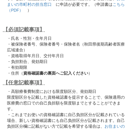
まいの市町村の担当窓口
に申請が必要です。（申請書は
こちら
（PDF）
）
【必須記載事項】
・氏名・性別・生年月日
・被保険者番号、保険者番号・保険者名（秋田県後期高齢者医療
広域連合）
・資格取得年月日、交付年月日
・負担割合、発効期日
・有効期限
・住所（
資格確認書の裏面へご記入ください
）
【任意記載事項】
・高額療養費制度における限度額区分、発効期日
限度額区分を記載した資格確認書を提示することで、保険適用の
医療費の窓口での自己負担額を限度額までとすることができま
す。
・これまでお使いの資格確認書に自己負担区分が記載されている
場合、新しい資格確認書にも自己負担区分が記載されます。自己
負担区分欄に記載がない方で記載を希望する場合は、
お住まいの