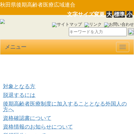
秋田県後期高齢者医療広域連合
文字サイズ変更
大
標準
小
サイトマップ
リンク
お問い合わせ
メニュー
Togg
navig
制度に加入（脱退）するとき
対象となる方
脱退するには
後期高齢者医療制度に加入することとなる外国人の
方へ
資格確認書について
資格情報のお知らせについて