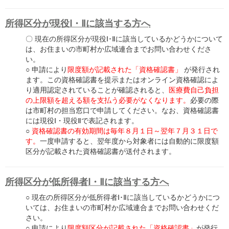
所得区分が現役Ⅰ・Ⅱに該当する方へ
〇 現在の所得区分が現役Ⅰ･Ⅱに該当しているかどうかについて
は、お住まいの市町村か広域連合までお問い合わせくださ
い。
○ 申請により
限度額が記載された「資格確認書」
が発行され
ます。この資格確認書を提示またはオンライン資格確認によ
り適用認定されていることが確認されると、
医療費自己負担
の上限額を超える額を支払う必要がなくなります。
必要の際
は市町村の担当窓口で申請してください。なお、資格確認書
には現役Ⅰ・現役Ⅱで表記されます。
○
資格確認書の有効期間は毎年８月１日～翌年７月３１日で
す。
一度申請すると、翌年度から対象者には自動的に限度額
区分が記載された資格確認書が送付されます。
所得区分が低所得者Ⅰ・Ⅱに該当する方へ
○ 現在の所得区分が低所得者Ⅰ･Ⅱに該当しているかどうかにつ
いては、お住まいの市町村か広域連合までお問い合わせくだ
さい。
○ 申請により
限度額区分が記載された「資格確認書」
が発行