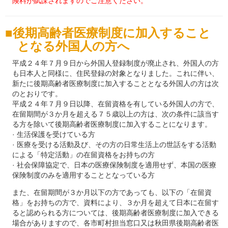
険料が賦課されますのでご注意ください。
後期高齢者医療制度に加入すること
となる外国人の方へ
平成２４年７月９日から外国人登録制度が廃止され、外国人の方
も日本人と同様に、住民登録の対象となりました。これに伴い、
新たに後期高齢者医療制度に加入することとなる外国人の方は次
のとおりです。
平成２４年７月９日以降、在留資格を有している外国人の方で、
在留期間が３か月を超える７５歳以上の方は、次の条件に該当す
る方を除いて後期高齢者医療制度に加入することになります。
· 生活保護を受けている方
· 医療を受ける活動及び、その方の日常生活上の世話をする活動
による「特定活動」の在留資格をお持ちの方
· 社会保障協定で、日本の医療保険制度を適用せず、本国の医療
保険制度のみを適用することとなっている方
また、在留期間が３か月以下の方であっても、以下の「在留資
格」をお持ちの方で、資料により、３か月を超えて日本に在留す
ると認められる方については、後期高齢者医療制度に加入できる
場合がありますので、各市町村担当窓口又は秋田県後期高齢者医