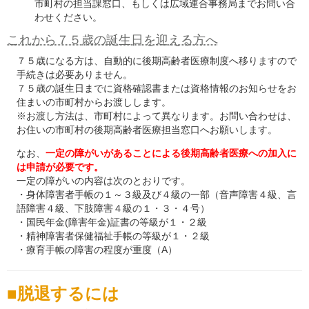
市町村の担当課窓口、もしくは広域連合事務局までお問い合
わせください。
これから７５歳の誕生日を迎える方へ
７５歳になる方は、自動的に後期高齢者医療制度へ移りますので
手続きは必要ありません。
７５歳の誕生日までに資格確認書または資格情報のお知らせをお
住まいの市町村からお渡しします。
※お渡し方法は、市町村によって異なります。お問い合わせは、
お住いの市町村の後期高齢者医療担当窓口へお願いします。
なお、
一定の障がいがあることによる後期高齢者医療への加入に
は申請が必要です。
一定の障がいの内容は次のとおりです。
・身体障害者手帳の１～３級及び４級の一部（音声障害４級、言
語障害４級、下肢障害４級の１・３・４号）
・国民年金(障害年金)証書の等級が１・２級
・精神障害者保健福祉手帳の等級が１・２級
・療育手帳の障害の程度が重度（A）
脱退するには