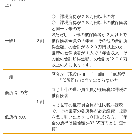
上）
◇ 課税所得が２８万円以上の方
◇ 課税所得が２８万円以上の被保険者
と同一世帯の方
※ただし、世帯の被保険者が２人以上で
一般Ⅱ
２割
被保険者全員の「年金＋その他の合計所
得金額」の合計が３２０万円以上の方、
世帯の被保険者が１人で「年金収入＋そ
の他の合計所得金額」の合計が２００万
以上の方に限ります。
区分が「現役Ⅰ～Ⅲ」「一般Ⅱ」「低所得
一般Ⅰ
Ⅱ」「低所得Ⅰ」に当てはまらない方
同じ世帯の世帯員全員が住民税非課税の
低所得Ⅱの方
被保険者
１割
同じ世帯の世帯員全員が住民税非課税
で、その世帯の各所得が必要経費・控除
低所得Ⅰの方
を差し引いたときに０円になる方。（年
金の所得は控除額を82.65万円として計
算）