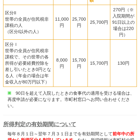
額
270円（※
区分II
入院期間が
世帯の全員が住民税非
11,000
25,700
25,700円
91日以上の
課税の人
円
円
場合は220
（区分I以外の人）
円）
区分Ｉ
世帯の全員が住民税非
課税で、その世帯の各
8,000
15,700
所得が必要経費控除を
15,700円
130円
円
円
差し引いたとき0円とな
る人（年金の場合は年
金収入が80万円以下）
※
90日を超えて入院したときの食事代の適用を受ける場合は、
再度申請が必要になります。市町村窓口へお問い合わせくださ
い。
所得判定の有効期間について
毎年８月１日～翌年７月３１日までを有効期間として
前年中の所