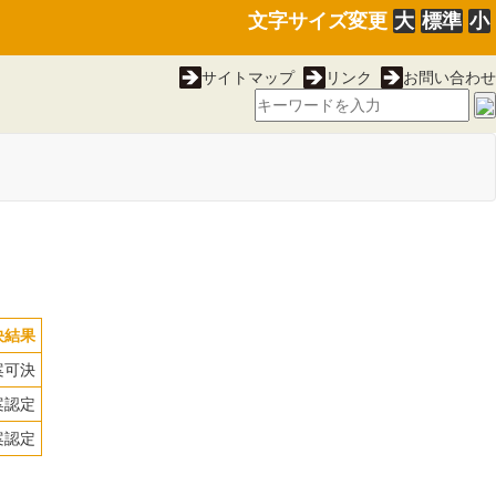
文字サイズ変更
大
標準
小
サイトマップ
リンク
お問い合わせ
決結果
案可決
案認定
案認定