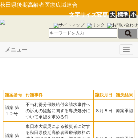
秋田県後期高齢者医療広域連合
文字サイズ変更
大
標準
小
サイトマップ
リンク
お問い合わせ
メニュー
Togg
navig
平成２８年 ８月臨時会
議案番号
付議事件
議決月日
議決結果
不当利得分保険給付金請求事件へ
議案 第
の訴えの提起に関する専決処分に
８月８日
原案承認
１２号
ついて承認を求める件
東日本大震災による被災者に対す
る秋田県後期高齢者医療保険料の
議案 第