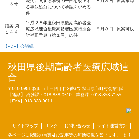
減免に関する条例の一部を改正す
８月８日
原案承認
１３号
る専決処分について承認を求める
件
平成２８年度秋田県後期高齢者医
議案 第
療広域連合後期高齢者医療特別会
８月８日
原案可決
１４号
計補正予算（第１号）の件
【PDF】会議録
秋田県後期高齢者医療広域連
合
〒010-0951
秋田市山王四丁目2番3号
秋田県市町村会館1階
【電話】 総務課：018-838-0610
業務課：018-853-7155
【FAX】018-838-0611
サイトマップ
リンク
お問い合わせ
サイト運営方針
各ページに掲載の写真及び記事等の無断転載を禁じます。 より