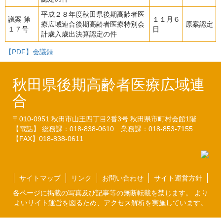
平成２８年度秋田県後期高齢者医
議案 第
１１月６
療広域連合後期高齢者医療特別会
原案認定
１７号
日
計歳入歳出決算認定の件
【PDF】会議録
秋田県後期高齢者医療広域連
合
〒010-0951
秋田市山王四丁目2番3号
秋田県市町村会館1階
【電話】 総務課：018-838-0610
業務課：018-853-7155
【FAX】018-838-0611
サイトマップ
リンク
お問い合わせ
サイト運営方針
各ページに掲載の写真及び記事等の無断転載を禁じます。 より
よいサイト運営を図るため、アクセス解析を実施しています。