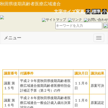
秋田県後期高齢者医療広域連合
文字サイズ変更
大
標準
小
サイトマップ
リンク
お問い合わせ
メニュー
Togg
navig
平成２９年１１月定例会
議案番号
付議事件
議決月日
議決結果
平成２９年度秋田県後期高齢者医
議案 第
１１月６
療広域連合後期高齢者医療特別会
原案可決
１５号
日
計補正予算（第２号）の件
平成２８年度秋田県後期高齢者医
議案 第
１１月６
療広域連合一般会計歳入歳出決算
原案認定
１６号
日
認定の件