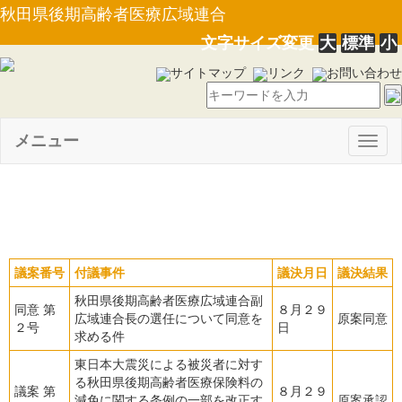
秋田県後期高齢者医療広域連合
文字サイズ変更
大
標準
小
サイトマップ
リンク
お問い合わせ
メニュー
Togg
navig
平成３０年 ８月臨時会
議案番号
付議事件
議決月日
議決結果
秋田県後期高齢者医療広域連合副
同意 第
８月２９
広域連合長の選任について同意を
原案同意
２号
日
求める件
東日本大震災による被災者に対す
る秋田県後期高齢者医療保険料の
議案 第
８月２９
減免に関する条例の一部を改正す
原案承認