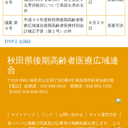
８号
日
る専決処分について承認を求める
件
平成３０年度秋田県後期高齢者医
議案 第
８月２９
療広域連合後期高齢者医療特別会
原案可決
９号
日
計補正予算（第１号）の件
【PDF】会議録
秋田県後期高齢者医療広域連
合
〒010-0951
秋田市山王四丁目2番3号
秋田県市町村会館1階
【電話】 総務課：018-838-0610
業務課：018-853-7155
【FAX】018-838-0611
サイトマップ
リンク
お問い合わせ
サイト運営方針
各ページに掲載の写真及び記事等の無断転載を禁じます。 より