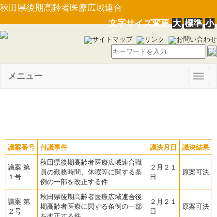
秋田県後期高齢者医療広域連合
文字サイズ変更
大
標準
小
サイトマップ
リンク
お問い合わせ
メニュー
Togg
navig
平成３１年 ２月定例会
議案番号
付議事件
議決月日
議決結果
秋田県後期高齢者医療広域連合職
議案 第
２月２１
員の勤務時間、休暇等に関する条
原案可決
１号
日
例の一部を改正する件
秋田県後期高齢者医療広域連合後
議案 第
２月２１
期高齢者医療に関する条例の一部
原案可決
２号
日
を改正する件