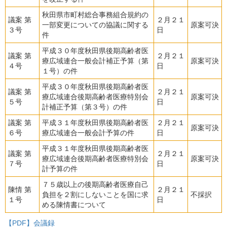
秋田県市町村総合事務組合規約の
議案 第
２月２１
一部変更についての協議に関する
原案可決
３号
日
件
平成３０年度秋田県後期高齢者医
議案 第
２月２１
療広域連合一般会計補正予算（第
原案可決
４号
日
１号）の件
平成３０年度秋田県後期高齢者医
議案 第
２月２１
療広域連合後期高齢者医療特別会
原案可決
５号
日
計補正予算（第３号）の件
議案 第
平成３１年度秋田県後期高齢者医
２月２１
原案可決
６号
療広域連合一般会計予算の件
日
平成３１年度秋田県後期高齢者医
議案 第
２月２１
療広域連合後期高齢者医療特別会
原案可決
７号
日
計予算の件
７５歳以上の後期高齢者医療自己
陳情 第
２月２１
負担を２割にしないことを国に求
不採択
１号
日
める陳情書について
【PDF】会議録