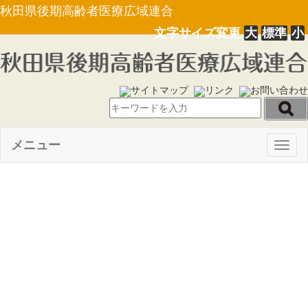
秋田県後期高齢者医療広域連合
文字サイズ変更
大
標準
小
サイトマップ
リンク
お問い合わせ
メニュー
Togg
navig
【告示第１０号】後期高齢者
医療保険料額決定通知書及び変
更決定通知書に係る公示送達に
ついて（R7.5.15）