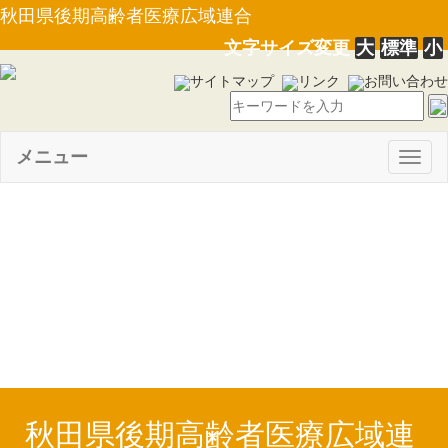
秋田県後期高齢者医療広域連合
文字サイズ変更
大
標準
小
サイトマップ
リンク
お問い合わせ
メニュー
Togg
navig
【告示第１１号】財政報告書
（令和６年度下半期の状況）
（R7.6.2）
秋田県後期高齢者医療広域連