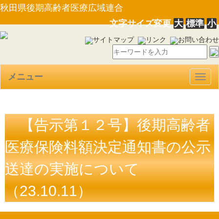
秋田県後期高齢者医療広域連合
文字サイズ変更
大
標準
小
サイトマップ
リンク
お問い合わせ
メニュー
Togg
navig
【告示第１２号】後期高齢者
医療保険料額決定通知書の公示
送達の実施について
（23.10.11）