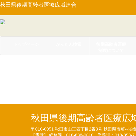
秋田県後期高齢者医療広域連合
トップページ
かんたん検索
後期高齢者医療
制度について
【告示第１３号】平成
集について（25.10.2)
秋田県後期高齢者医療広
〒010-0951
秋田市山王四丁目2番3号
秋田県市町村会
【電話】 総務課：018-838-0610
業務課：018-853-