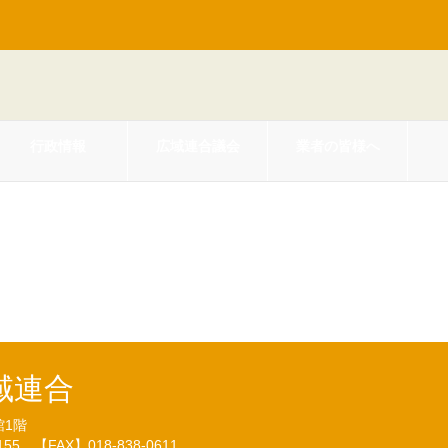
行政情報
広域連合議会
業者の皆様へ
２５年１０月秋田県後期高齢者医
域連合
館1階
7155
【FAX】018-838-0611