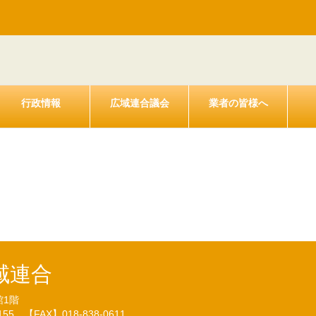
行政情報
広域連合議会
業者の皆様へ
２９年８月秋田県後期高齢者医療
域連合
館1階
7155
【FAX】018-838-0611