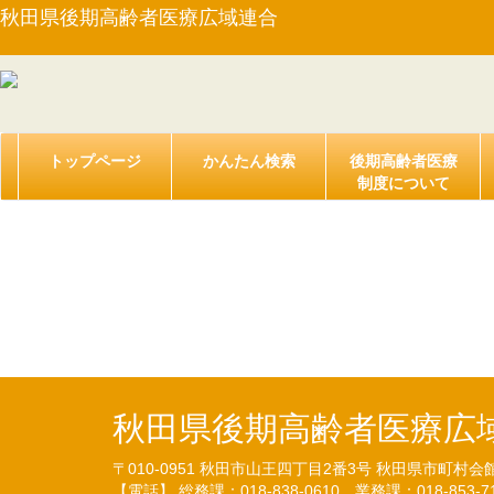
秋田県後期高齢者医療広域連合
トップページ
かんたん検索
後期高齢者医療
制度について
【告示第１３号】平成
について（29.7.28）
秋田県後期高齢者医療広
〒010-0951
秋田市山王四丁目2番3号
秋田県市町村会
【電話】 総務課：018-838-0610
業務課：018-853-