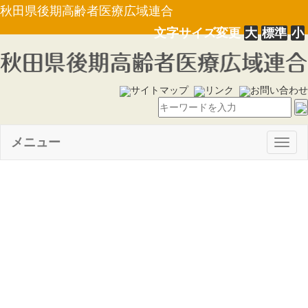
秋田県後期高齢者医療広域連合
文字サイズ変更
大
標準
小
サイトマップ
リンク
お問い合わせ
メニュー
Togg
navig
【告示第14号】財政報告書
（令和２年度上半期の財政状況
及び令和元年度決算の状況）に
ついて（R2.12.1）