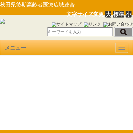
秋田県後期高齢者医療広域連合
文字サイズ変更
大
標準
小
サイトマップ
リンク
お問い合わせ
メニュー
Togg
navig
【告示第１５号】平成２９年
１１月秋田県後期高齢者医療広
域連合議会定例会の招集につい
て（29.10.10）