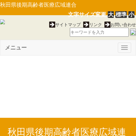
秋田県後期高齢者医療広域連合
文字サイズ変更
大
標準
小
サイトマップ
リンク
お問い合わせ
メニュー
Togg
navig
【告示第１５号】秋田県後期
高齢者医療広域連合特定事業主
行動計画（28.7.25）
秋田県後期高齢者医療広域連