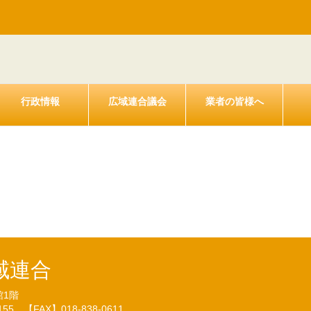
行政情報
広域連合議会
業者の皆様へ
報告書（平成３０年度上半期の財
2.1）
域連合
館1階
7155
【FAX】018-838-0611