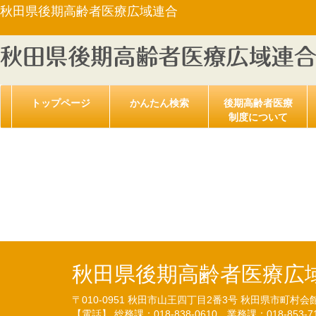
秋田県後期高齢者医療広域連合
トップページ
かんたん検索
後期高齢者医療
制度について
【告示第１７号】財政
算の状況）について（30.1
秋田県後期高齢者医療広
〒010-0951
秋田市山王四丁目2番3号
秋田県市町村会
【電話】 総務課：018-838-0610
業務課：018-853-