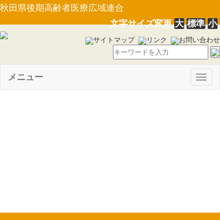
秋田県後期高齢者医療広域連合
文字サイズ変更
大
標準
小
サイトマップ
リンク
お問い合わせ
メニュー
Togg
navig
【告示第２号】令和２年２月
秋田県後期高齢者医療広域連合
議会定例会の招集について
（R2.1.31）