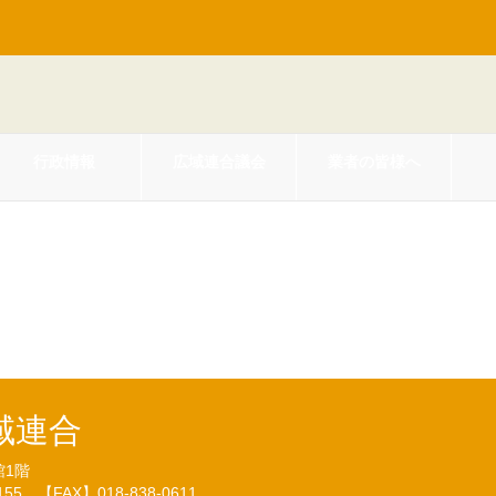
行政情報
広域連合議会
業者の皆様へ
３年度後期高齢者医療保険料額決
域連合
館1階
7155
【FAX】018-838-0611