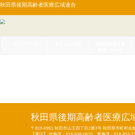
秋田県後期高齢者医療広域連合
トップページ
かんたん検索
後期高齢者医療
制度について
【告示第２号】平成２
て（23.04.08）
秋田県後期高齢者医療広
〒010-0951
秋田市山王四丁目2番3号
秋田県市町村会
【電話】 総務課：018-838-0610
業務課：018-853-