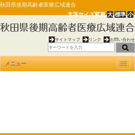
秋田県後期高齢者医療広域連合
文字サイズ変更
大
標準
小
サイトマップ
リンク
お問い合わせ
メニュー
Togg
navig
【告示第２号】後期高齢者医
療保険料額決定通知書に係る公
示送達について（21.01.09）