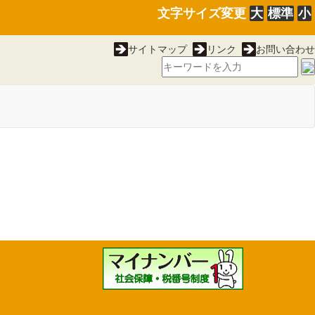
文字サイズ変更
大
標準
小
サイトマップ
リンク
お問い合わせ
者医療一部負担金の減額及
28.2.15）