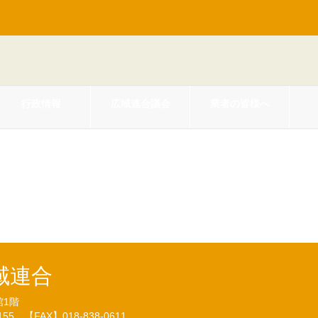
行政情報
広域連合議会
業者の皆様へ
後期高齢者医療広域連合後期高齢
要綱の一部を改正する要綱について（
域連合
館1階
7155
【FAX】018-838-0611