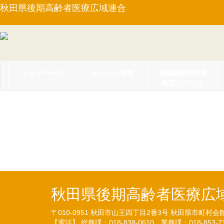
秋田県後期高齢者医療広域連合
トップページ
かんたん検索
後期高齢者医療
制度について
【告示第４号】秋田県
び免除並びに徴収猶予取扱
秋田県後期高齢者医療広
〒010-0951
秋田市山王四丁目2番3号
秋田県市町村会
【電話】 総務課：018-838-0610
業務課：018-853-