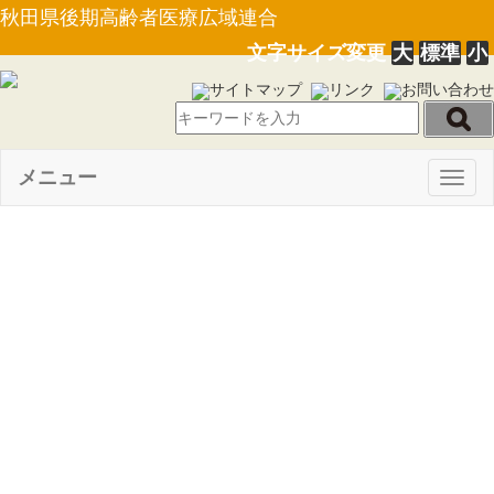
秋田県後期高齢者医療広域連合
文字サイズ変更
大
標準
小
サイトマップ
リンク
お問い合わせ
メニュー
Togg
navig
【告示第６号】秋田県後期高
齢者医療広域連合後期高齢者医
療保険料徴収猶予及び減免取扱
要綱の一部を改正する要綱
（28.2.15）