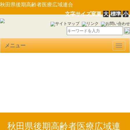
秋田県後期高齢者医療広域連合
文字サイズ変更
大
標準
小
サイトマップ
リンク
お問い合わせ
メニュー
Togg
navig
【告示第７号】個人情報取扱
事務の廃止について
（30.3.26）
秋田県後期高齢者医療広域連