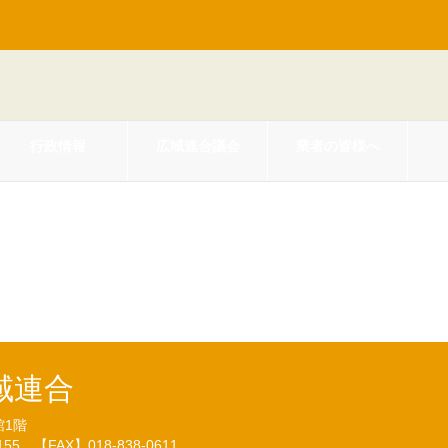
行政情報
広域連合議会
業者の皆様へ
齢者医療保険料額変更決定通知書
域連合
館1階
7155
【FAX】018-838-0611