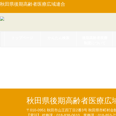
秋田県後期高齢者医療広域連合
トップページ
かんたん検索
後期高齢者医療
制度について
【告示第７号】後期高
（R8.4.13）
秋田県後期高齢者医療広
〒010-0951
秋田市山王四丁目2番3号
秋田県市町村会
【電話】 総務課：018-838-0610
業務課：018-853-