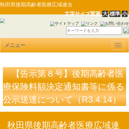
秋田県後期高齢者医療広域連合
文字サイズ変更
大
標準
小
サイトマップ
リンク
お問い合わせ
メニュー
Togg
navig
【告示第８号】後期高齢者医
療保険料額決定通知書等に係る
公示送達について（R3.4.14）
秋田県後期高齢者医療広域連