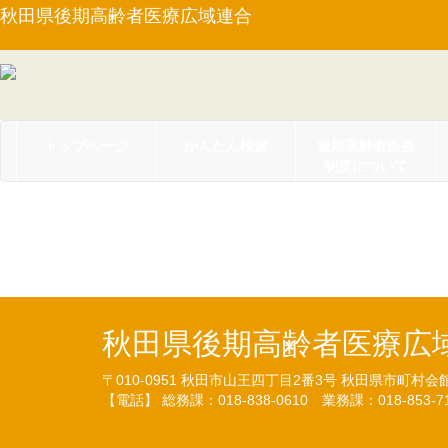
秋田県後期高齢者医療広域連合
トップページ
かんたん検索
後期高齢者医療
制度について
【告示第８号】行政文書
秋田県後期高齢者医療広
〒010-0951
秋田市山王四丁目2番3号
秋田県市町村会
【電話】 総務課：018-838-0610
業務課：018-853-