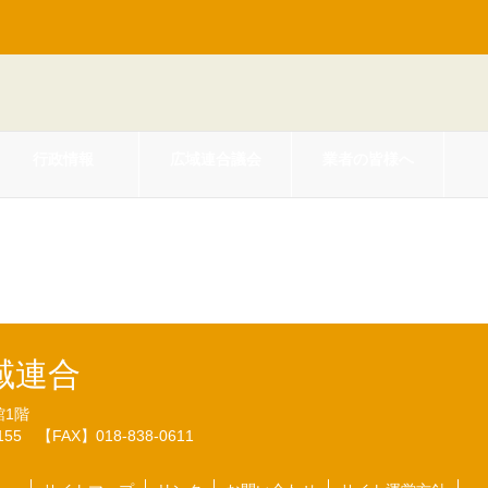
行政情報
広域連合議会
業者の皆様へ
の開示に関する実施状況の公表につ
域連合
館1階
7155
【FAX】018-838-0611