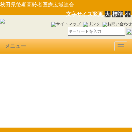
秋田県後期高齢者医療広域連合
文字サイズ変更
大
標準
小
サイトマップ
リンク
お問い合わせ
メニュー
Togg
navig
【告示第10号】秋田県後期高
齢者医療広域連合個人情報保護
条例の運用状況について
（R3.5.25）