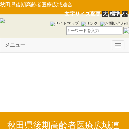
秋田県後期高齢者医療広域連合
文字サイズ変更
大
標準
小
サイトマップ
リンク
お問い合わせ
メニュー
Togg
navig
【告示第15号】後期高齢者医
療保険料額決定通知書等に係る
公示送達について（R3.8.13）
秋田県後期高齢者医療広域連